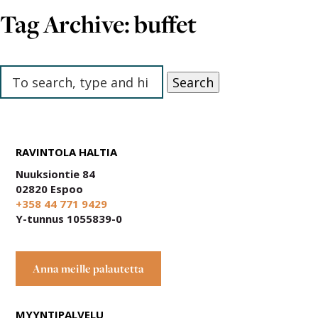
EN
Tag Archive: buffet
LUONTOKESKUS HALTIA
Search
RAVINTOLA HALTIA
Nuuksiontie 84
02820 Espoo
+358 44 771 9429
Y-tunnus 1055839-0
Anna meille palautetta
MYYNTIPALVELU