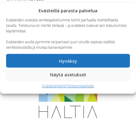
Evästeillä parasta palvelua
Ma – Pe 9.00 – 15.00
Evästeiden ansiosta verkkopalvelumme toimii parhaalla mahdollisella
Ravintola- ja kokousvaraukset:
tavalla. Tietoturva on meille tärkeää – ja evästeet tukevat sen toteutumista
myynti@ravintolahaltia.fi
käytännössä.
044 760 2473
Evästeiden avulla pyrimme tarjoamaan juuri sinulle sopivaa sisältöä
verkkosivustolla ja muissa kanavissamme.
SEURAA MEITÄ
Instagram
Facebook
TikTok
Hyväksy
YHTEISTYÖSSÄ
Näytä asetukset
Evästekäytäntö
Tietosuojaseloste