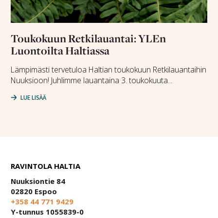
Toukokuun Retkilauantai: YLEn
Luontoilta Haltiassa
Lämpimästi tervetuloa Haltian toukokuun Retkilauantaihin
Nuuksioon! Juhlimme lauantaina 3. toukokuuta...
LUE LISÄÄ
RAVINTOLA HALTIA
Nuuksiontie 84
02820 Espoo
+358 44 771 9429
Y-tunnus 1055839-0