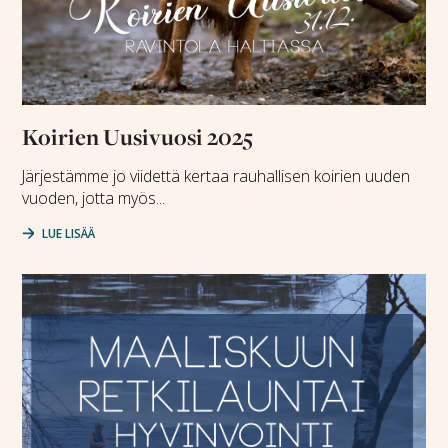
Koirien Uusivuosi 2025
Järjestämme jo viidettä kertaa rauhallisen koirien uuden
vuoden, jotta myös...
LUE LISÄÄ