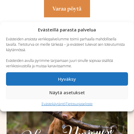
Varaa pöytä
Evästeillä parasta palvelua
Evästeiden ansiosta verkkopalvelumme toimii parhaalla mahdollisella
tavalla. Tietoturva on meille tärkeää – ja evästeet tukevat sen toteutumista
käytännössä.
Evästeiden avulla pyrimme tarjoamaan juuri sinulle sopivaa sisältöä
verkkosivustolla ja muissa kanavissamme.
Sinua saattaa myös kiinnostaa
Hyväksy
Näytä asetukset
Evästekäytäntö
Tietosuojaseloste