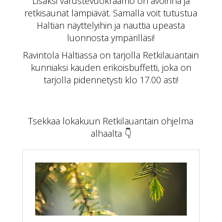
Lisäksi varustevuokraamo on avoinna ja
retkisaunat lämpiävät. Samalla voit tutustua
Haltian näyttelyihin ja nauttia upeasta
luonnosta ympärilläsi!
Ravintola Haltiassa on tarjolla Retkilauantain
kunniaksi kauden erikoisbuffetti, joka on
tarjolla pidennetysti klo 17.00 asti!
Tsekkaa lokakuun Retkilauantain ohjelma
alhaalta 👇