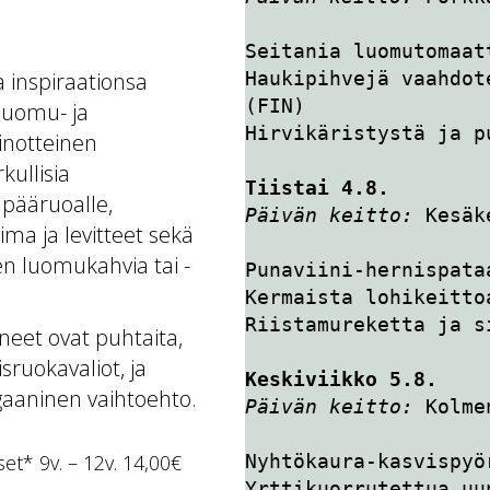
Seitania luomutomaat
 inspiraationsa
Haukipihvejä vaahdot
(FIN)
 luomu- ja
Hirvikäristystä ja p
ainotteinen
kullisia
Tiistai 4.8.
 pääruoalle,
Päivän keitto: 
Kesäk
oima ja levitteet sekä
en luomukahvia tai -
Punaviini-hernispata
Kermaista lohikeitto
Riistamureketta ja s
neet ovat puhtaita,
ruokavaliot, ja
Keskiviikko 5.8.
egaaninen vaihtoehto.
Päivän keitto:
 Kolme
set* 9v. – 12v. 14,00€
Nyhtökaura-kasvispyö
Yrttikuorrutettua uun