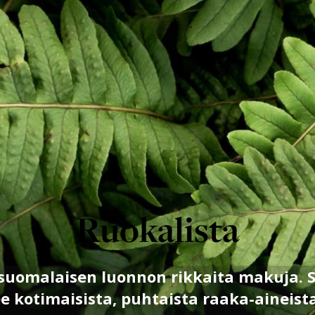
Ruokalista
uomalaisen luonnon rikkaita makuja. Si
lee kotimaisista, puhtaista raaka-aineist