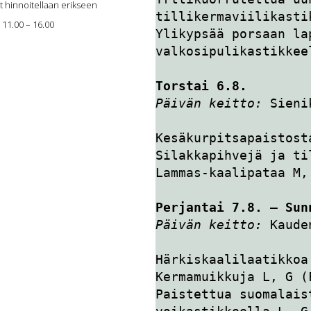
t hinnoitellaan erikseen
tillikermaviilikasti
 11.00 – 16.00
Ylikypsää porsaan lap
valkosipulikastikkee
Torstai 6.8.
Päivän keitto:
Sieni
Kesäkurpitsapaistost
Silakkapihvejä ja ti
Lammas-kaalipataa M,
Perjantai 7.8. — Sun
Päivän keitto:
 Kaude
Härkiskaalilaatikkoa
Kermamuikkuja L, G (
Paistettua suomalais