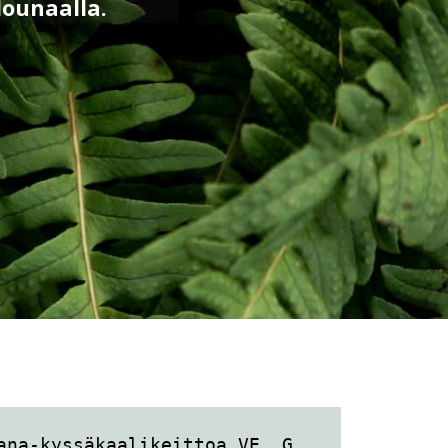
lounaalla.
ana-kyssäkaalikeittoa VE, G