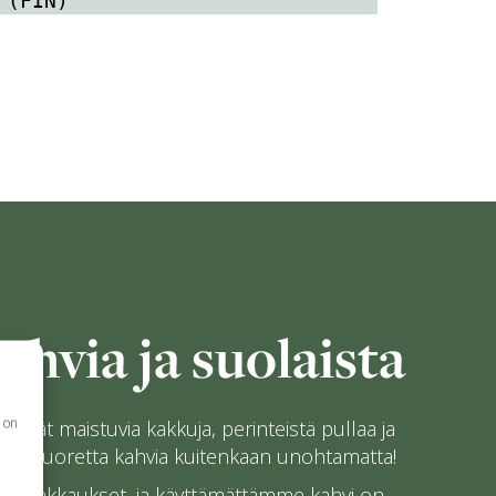
 (FIN)
ahvia ja suolaista
 on
löydät maistuvia kakkuja, perinteistä pullaa ja
itä, tuoretta kahvia kuitenkaan unohtamatta!
et pakkaukset, ja käyttämättämme kahvi on