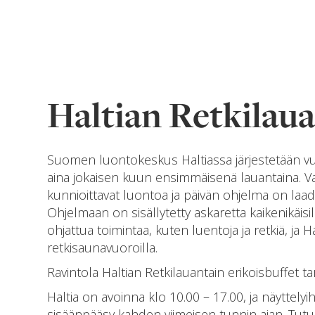
Haltian Retkilaua
Suomen luontokeskus Haltiassa järjestetään v
aina jokaisen kuun ensimmäisenä lauantaina. V
kunnioittavat luontoa ja päivän ohjelma on laa
Ohjelmaan on sisällytetty askaretta kaikenikäisi
ohjattua toimintaa, kuten luentoja ja retkiä, ja
retkisaunavuoroilla.
Ravintola Haltian Retkilauantain erikoisbuffet ta
Haltia on avoinna klo 10.00 – 17.00, ja näyttel
sisäänpääsy kahden viimeisen tunnin ajan. Tutu