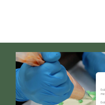
Evä
mei
Evä