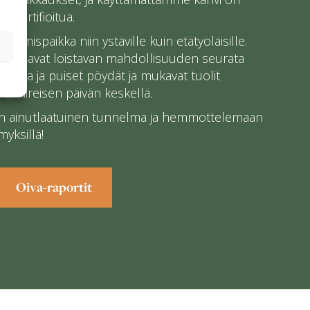
-sertifioitua.
amispaikka niin ystäville kuin etätyöläisille.
 tarjoavat loistavan mahdollisuuden seurata
emia ja puiset pöydät ja mukavat tuolit
i kiireisen päivän keskellä.
n ainutlaatuinen tunnelma ja hemmottelemaan
myksillä!
Oiva-raportit