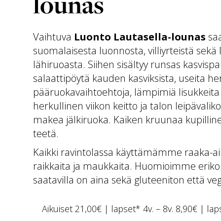
lounas
Vaihtuva
Luonto Lautasella-lounas
saa
suomalaisesta luonnosta, villiyrteistä sekä
lähiruoasta. Siihen sisältyy runsas kasvisp
salaattipöytä kauden kasviksista, useita her
pääruokavaihtoehtoja, lämpimiä lisukkeita
herkullinen viikon keitto ja talon leipävalik
makea jälkiruoka. Kaiken kruunaa kupillin
teetä.
Kaikki ravintolassa käyttämämme raaka-ai
raikkaita ja maukkaita. Huomioimme erikois
saatavilla on aina sekä gluteeniton että v
Aikuiset 21,00€ | lapset* 4v. – 8v. 8,90€ | lap