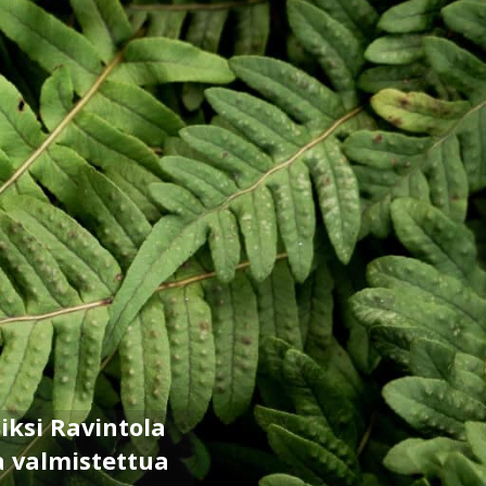
ksi Ravintola
a valmistettua