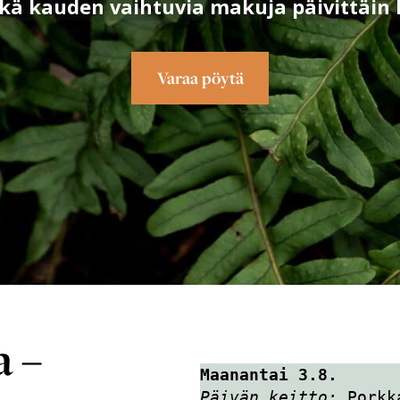
kä kauden vaihtuvia makuja päivittäin 
Varaa pöytä
a –
Maanantai 3.8.
Päivän keitto:
 Porkk