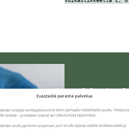
voikastikkeella L, G
Kakkuja, k
Evästeillä parasta palvelua
steiden ansiosta verkkopalvelumme toimii parhaalla mahdollisella tavalla. Tietoturva
Ravintola Haltian kahvilasta 
lle tärkeää – ja evästeet tukevat sen toteutumista käytännössä.
suolaisia hapanjuurisämpylö
steiden avulla pyrimme tarjoamaan juuri sinulle sopivaa sisältöä verkkosivustolla ja
Käytössämme ovat ekologis