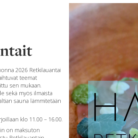
ntait
uonna 2026 Retkilauantai
aihtuvat teemat
dittu sen mukaan.
lle sekä myös ilmaista
 Haltian sauna lämmitetään
rjoillaan klo 11.00 – 16.00.
yihin on maksuton
stu Retkilauantain