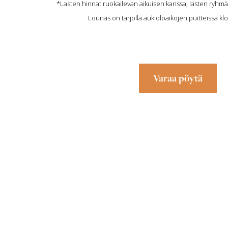
*Lasten hinnat ruokailevan aikuisen kanssa, lasten ryhmä
Lounas on tarjolla aukioloaikojen puitteissa klo
Varaa pöytä