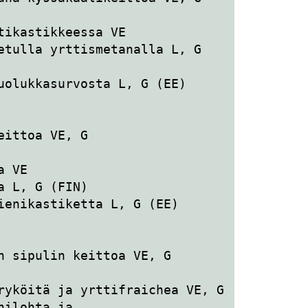
tikastikkeessa VE 
etulla yrttismetanalla L, G 
uolukkasurvosta L, G (EE)
eittoa VE, G
a VE
a L, G (FIN)
ienikastiketta L, G (EE)
n sipulin keittoa VE, G
ryköitä ja yrttifraichea VE, G
ilohta ja 