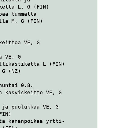
ketta L, G (FIN)
aa tummalla 
lla M, G (FIN)
keittoa VE, G
a VE, G
llikastiketta L (FIN)
 G (NZ)
nuntai 9.8.
n kasviskeitto VE, G
 ja puolukkaa VE, G
FIN)
ta kananpoikaa yrtti-