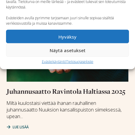
tavalla. Tietoturva on meille tärkeää – ja evästeet tukevat sen toteutumista
käytännössä.
Evästeiden avulla pyrimme tarjoamaan juuri sinulle sopivaa sisältöä
verkkosivustolla ja muissa kanavissamme.
Hyväksy
Näytä asetukset
Evästekäytäntö
Tietosuojaseloste
Juhannusaatto Ravintola Haltiassa 2025
Miltä kuulostaisi viettää ihanan rauhallinen
juhannusaatto Nuuksion kansallispuiston siimeksessä,
upean...
LUE LISÄÄ