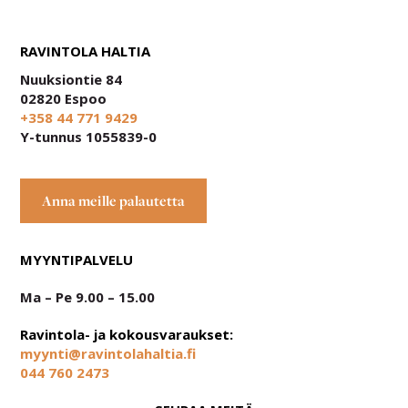
RAVINTOLA HALTIA
Nuuksiontie 84
02820 Espoo
+358 44 771 9429
Y-tunnus 1055839-0
Anna meille palautetta
MYYNTIPALVELU
Ma – Pe 9.00 – 15.00
Ravintola- ja kokousvaraukset:
myynti@ravintolahaltia.fi
044 760 2473