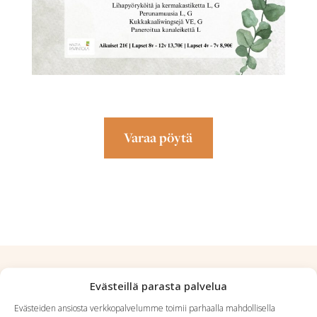
Varaa pöytä
Evästeillä parasta palvelua
Sinua saattaa myös kiinnostaa
Evästeiden ansiosta verkkopalvelumme toimii parhaalla mahdollisella