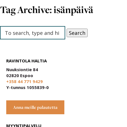
EN
Tag Archive: isänpäivä
LUONTOKESKUS HALTIA
Search
RAVINTOLA HALTIA
Nuuksiontie 84
02820 Espoo
+358 44 771 9429
Y-tunnus 1055839-0
Anna meille palautetta
MYYNTIPALVELU