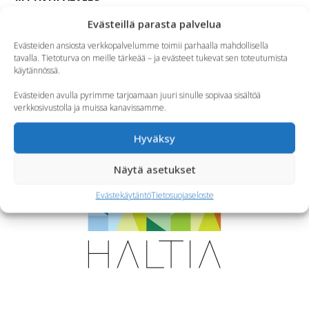
Evästeillä parasta palvelua
Ma – Pe 9.00 – 15.00
Evästeiden ansiosta verkkopalvelumme toimii parhaalla mahdollisella
Ravintola- ja kokousvaraukset:
tavalla. Tietoturva on meille tärkeää – ja evästeet tukevat sen toteutumista
myynti@ravintolahaltia.fi
käytännössä.
044 760 2473
Evästeiden avulla pyrimme tarjoamaan juuri sinulle sopivaa sisältöä
verkkosivustolla ja muissa kanavissamme.
SEURAA MEITÄ
Instagram
Facebook
TikTok
Hyväksy
YHTEISTYÖSSÄ
Näytä asetukset
Evästekäytäntö
Tietosuojaseloste